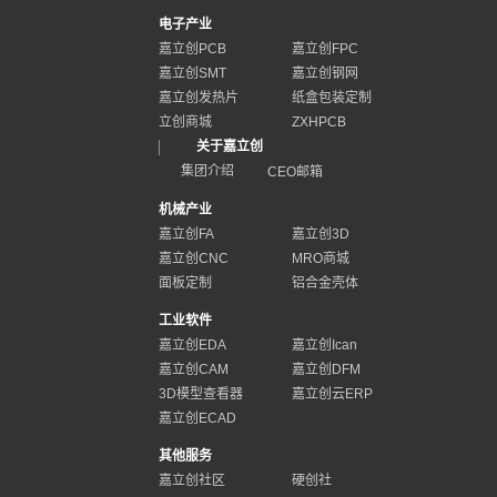
电子产业
嘉立创PCB
嘉立创FPC
嘉立创SMT
嘉立创钢网
嘉立创发热片
纸盒包装定制
立创商城
ZXHPCB
关于嘉立创
集团介绍
CEO邮箱
机械产业
嘉立创FA
嘉立创3D
嘉立创CNC
MRO商城
面板定制
铝合金壳体
工业软件
嘉立创EDA
嘉立创Ican
嘉立创CAM
嘉立创DFM
3D模型查看器
嘉立创云ERP
嘉立创ECAD
其他服务
嘉立创社区
硬创社