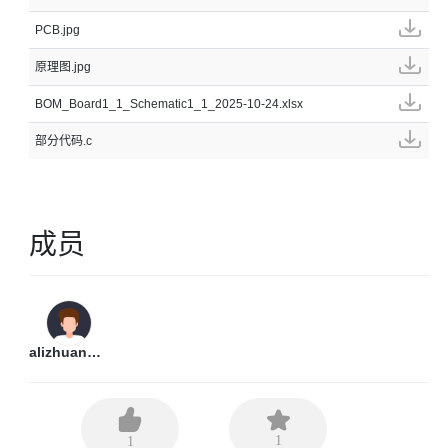
PCB.jpg
原理图.jpg
BOM_Board1_1_Schematic1_1_2025-10-24.xlsx
部分代码.c
成员
alizhuangfei
1
1