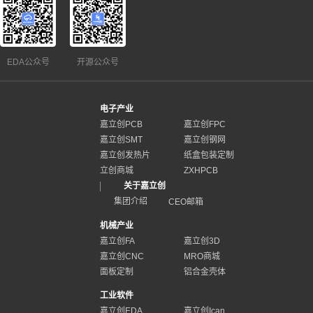
EDA公众号
开源公众号
电子产业
嘉立创PCB
嘉立创FPC
嘉立创SMT
嘉立创钢网
嘉立创发热片
纸盒包装定制
立创商城
ZXHPCB
关于嘉立创
集团介绍
CEO邮箱
机械产业
嘉立创FA
嘉立创3D
嘉立创CNC
MRO商城
面板定制
铝合金壳体
工业软件
嘉立创EDA
嘉立创Ican