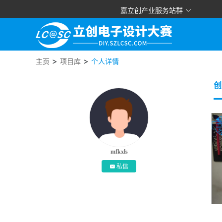
嘉立创产业服务站群
>
>
主页
项目库
个人详情
创
mfkxls
私信