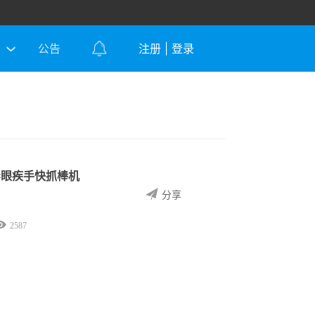
公告
注册
|
登录
#眼疾手快抓棒机
分享
2587